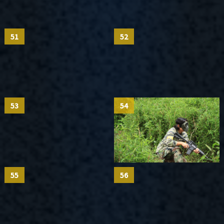
51
52
53
54
55
56