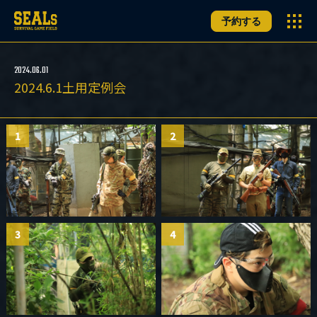
予約する
2024.06.01
2024.6.1土用定例会
1
2
3
4