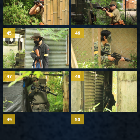
45
46
47
48
49
50