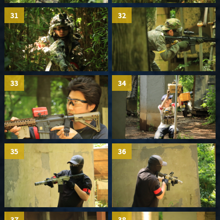
31
32
33
34
35
36
37
38