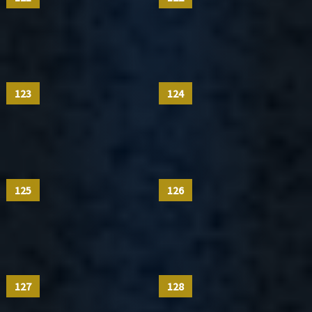
123
124
125
126
127
128