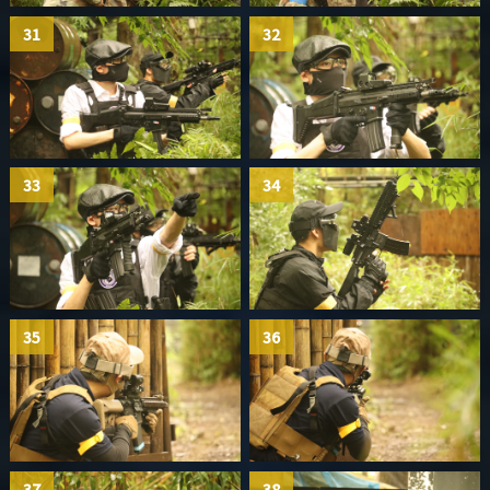
31
32
33
34
35
36
37
38