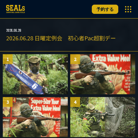
予約する
2026.06.28
2026.06.28 日曜定例会 初心者Pac超割デー
1
2
3
4