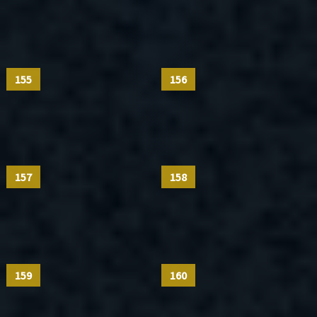
155
156
157
158
159
160