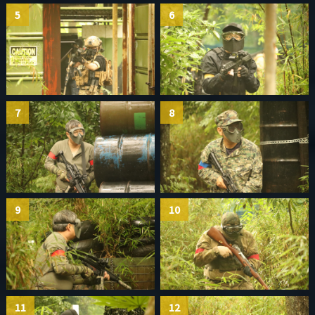
5
6
7
8
9
10
11
12