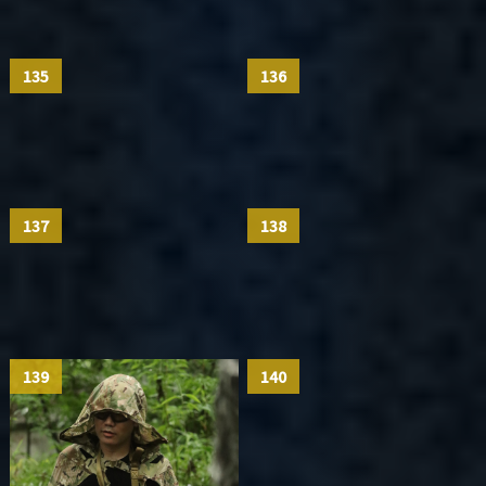
135
136
137
138
139
140