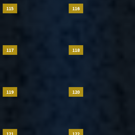
115
116
117
118
119
120
121
122