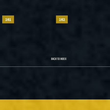
161
162
BACK TO INDEX