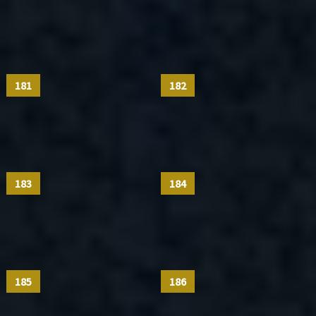
181
182
183
184
185
186