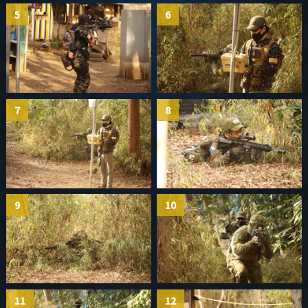
5
6
7
8
9
10
11
12