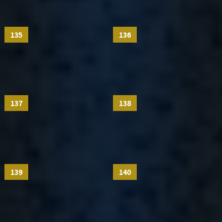
135
136
137
138
139
140