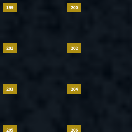
199
200
201
202
203
204
205
206