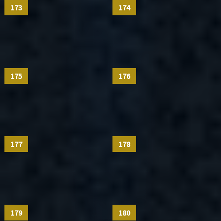
173
174
175
176
177
178
179
180