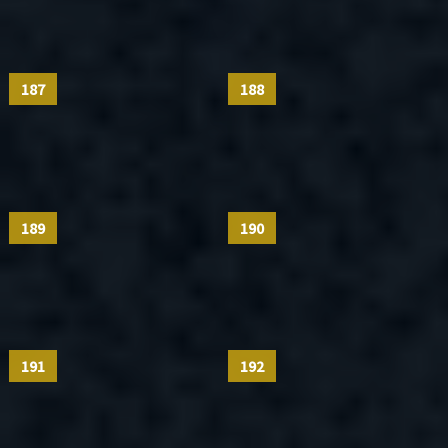
187
188
189
190
191
192