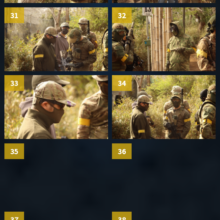
31
32
33
34
35
36
37
38