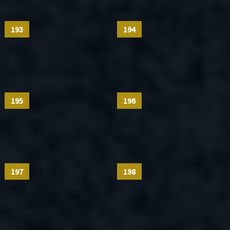
193
194
195
196
197
198