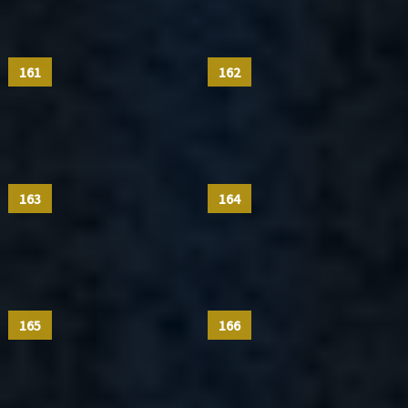
161
162
163
164
165
166