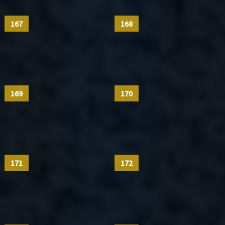
167
168
169
170
171
172