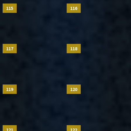
115
116
117
118
119
120
121
122