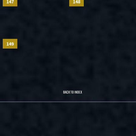
147
148
149
BACK TO INDEX