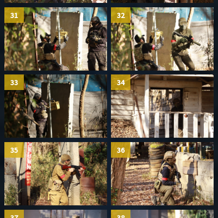
31
32
33
34
35
36
37
38