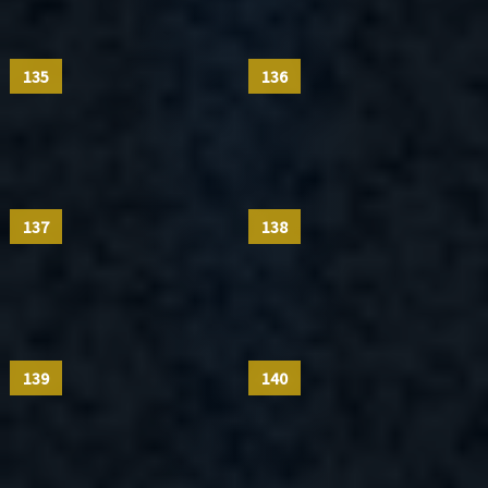
135
136
137
138
139
140