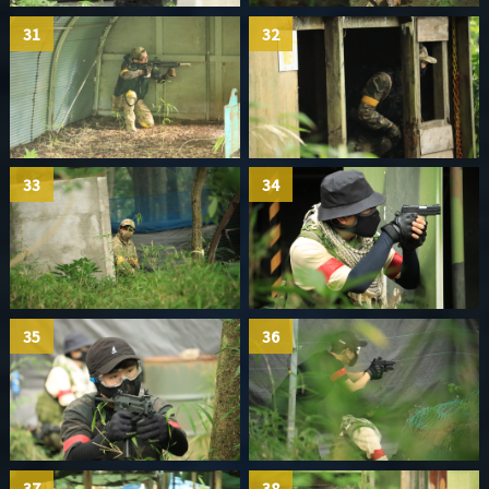
31
32
33
34
35
36
37
38