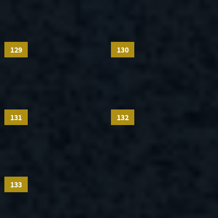
129
130
131
132
133