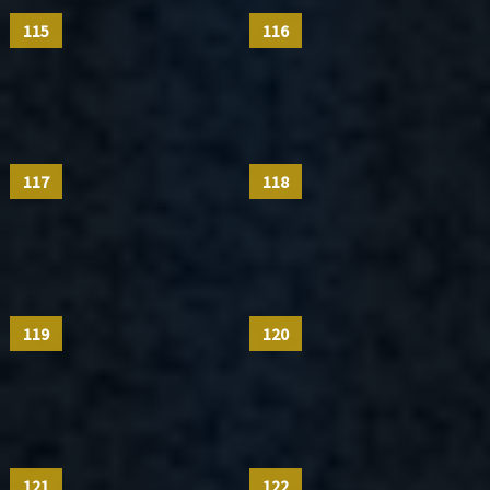
115
116
117
118
119
120
121
122