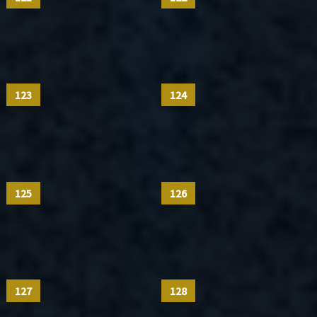
123
124
125
126
127
128