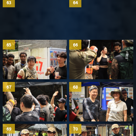
63
64
65
66
67
68
69
70