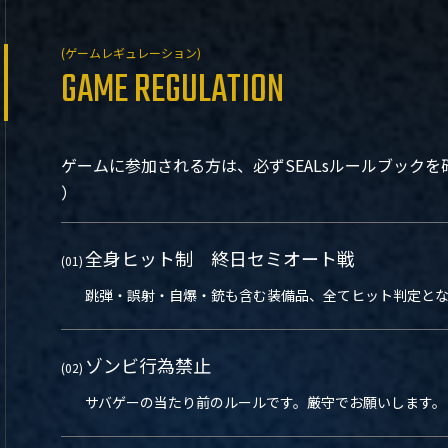
(ゲームレギュレーション)
GAME REGULATION
ゲームに参加される方は、必ずSEALsルールブック
）
全身ヒット制 終日セミオート戦
(01)
跳弾・誤射・自爆・銃も含む装備品、全てヒット判定とな
ゾンビ行為禁止
(02)
サバゲーの当たり前のルールです。厳守でお願いします。